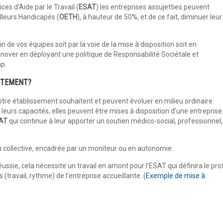
es d’Aide par le Travail (
ESAT
) les entreprises assujetties peuvent
illeurs Handicapés (
OETH
), à hauteur de 50%, et de ce fait, diminuer leur
in de vos équipes soit par la voie de la mise à disposition soit en
over en déployant une politique de Responsabilité Sociétale et
ap.
ACTEMENT?
otre établissement souhaitent et peuvent évoluer en milieu ordinaire.
eurs capacités, elles peuvent être mises à disposition d’une entreprise
AT
qui continue à leur apporter un soutien médico-social, professionnel,
ou collective, encadrée par un moniteur ou en autonomie.
éussie, cela nécessite un travail en amont pour l’ESAT qui définira le prof
 (travail, rythme) de l’entreprise accueillante. (
Exemple de mise à